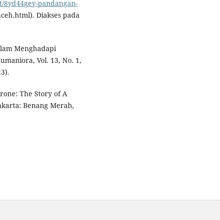
nt/8yd44gey-pandangan-
h.html). Diakses pada
alam Menghadapi
aniora, Vol. 13, No. 1,
3).
hrone: The Story of A
akarta: Benang Merah,