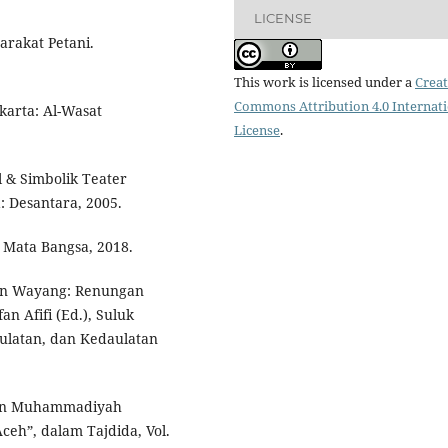
LICENSE
rakat Petani.
This work is licensed under a
Creat
Commons Attribution 4.0 Internat
arta: Al-Wasat
License
.
l & Simbolik Teater
: Desantara, 2005.
 Mata Bangsa, 2018.
on Wayang: Renungan
an Afifi (Ed.), Suluk
ulatan, dan Kedaulatan
an Muhammadiyah
eh”, dalam Tajdida, Vol.