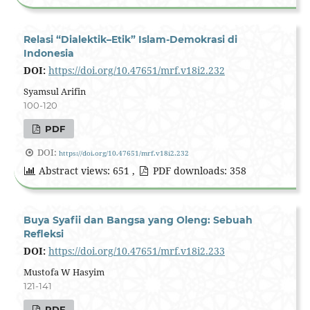
Relasi “Dialektik–Etik” Islam-Demokrasi di
Indonesia
DOI:
https://doi.org/10.47651/mrf.v18i2.232
Syamsul Arifin
100-120
PDF
DOI:
https://doi.org/10.47651/mrf.v18i2.232
Abstract views: 651 ,
PDF downloads: 358
Buya Syafii dan Bangsa yang Oleng: Sebuah
Refleksi
DOI:
https://doi.org/10.47651/mrf.v18i2.233
Mustofa W Hasyim
121-141
PDF