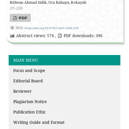
Ridwan Ahmad Sidik, Ucu Rahayu, Rokayah
211-228
PDF
DOI:
https://doi.org/10.47651/mrf.v18i2.238
Abstract views: 574 ,
PDF downloads: 396
MAIN MENU
Focus and Scope
Editorial Board
Reviewer
Plagiarism Notice
Publication Ethic
Writing Guide and Format