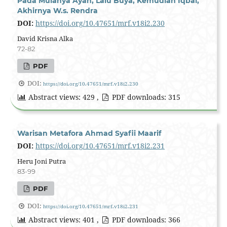
Pada Mulanya Ayah, Lalu Buya, Kemudian Iqbal,
Akhirnya W.s. Rendra
DOI:
https://doi.org/10.47651/mrf.v18i2.230
David Krisna Alka
72-82
PDF
DOI:
https://doi.org/10.47651/mrf.v18i2.230
Abstract views: 429 ,
PDF downloads: 315
Warisan Metafora Ahmad Syafii Maarif
DOI:
https://doi.org/10.47651/mrf.v18i2.231
Heru Joni Putra
83-99
PDF
DOI:
https://doi.org/10.47651/mrf.v18i2.231
Abstract views: 401 ,
PDF downloads: 366