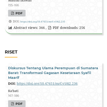
Mahfud Ikhwan
155-166
PDF
DOI:
https://doi.org/10.47651/mrf.v18i2.235
Abstract views: 344 ,
PDF downloads: 256
RISET
Diskursus Tentang Ulama Perempuan di Sumatera
Barat: Transformasi Gagasan Kesetaraan Syafii
Maarif
DOI:
https://doi.org/10.47651/mrf.v18i2.236
Ka’bati
167-186
PDF