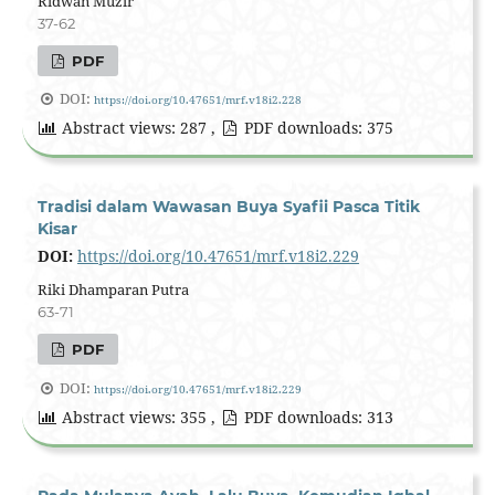
Ridwan Muzir
37-62
PDF
DOI:
https://doi.org/10.47651/mrf.v18i2.228
Abstract views: 287 ,
PDF downloads: 375
Tradisi dalam Wawasan Buya Syafii Pasca Titik
Kisar
DOI:
https://doi.org/10.47651/mrf.v18i2.229
Riki Dhamparan Putra
63-71
PDF
DOI:
https://doi.org/10.47651/mrf.v18i2.229
Abstract views: 355 ,
PDF downloads: 313