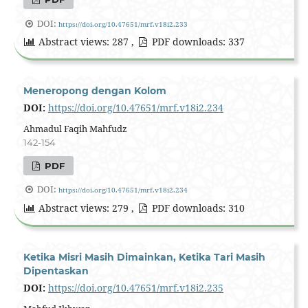
DOI:
https://doi.org/10.47651/mrf.v18i2.233
Abstract views: 287 ,
PDF downloads: 337
Meneropong dengan Kolom
DOI:
https://doi.org/10.47651/mrf.v18i2.234
Ahmadul Faqih Mahfudz
142-154
PDF
DOI:
https://doi.org/10.47651/mrf.v18i2.234
Abstract views: 279 ,
PDF downloads: 310
Ketika Misri Masih Dimainkan, Ketika Tari Masih
Dipentaskan
DOI:
https://doi.org/10.47651/mrf.v18i2.235