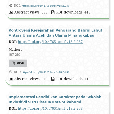
DOI:
https://doi.org/10.47651/mrf.v18i2.236
Abstract views: 388 ,
PDF downloads: 418
Kontroversi Kesejarahan Pengarang Bahrul Lahut
Antara Ulama Aceh dan Ulama Minangkabau
DOI:
https://doi.org/10.47651/mrf.v18i2.237
Mashuri
187-210
PDF
DOI:
https://doi.org/10.47651/mrf.v18i2.237
Abstract views: 640 ,
PDF downloads: 416
Implementasi Pendidikan Karakter pada Sekolah
Inklusif di SDN Cisarua Kota Sukabumi
DOI:
https://doi.org/10.47651/mrf.v18i2.238