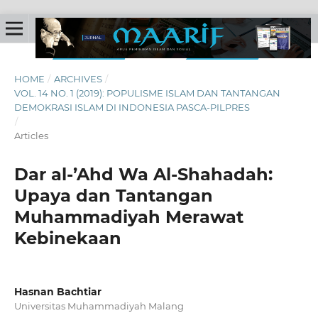
HOME
/
ARCHIVES
/
VOL. 14 NO. 1 (2019): POPULISME ISLAM DAN TANTANGAN
DEMOKRASI ISLAM DI INDONESIA PASCA-PILPRES
/
Articles
Dar al-’Ahd Wa Al-Shahadah:
Upaya dan Tantangan
Muhammadiyah Merawat
Kebinekaan
Hasnan Bachtiar
Universitas Muhammadiyah Malang