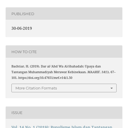
PUBLISHED
30-06-2019
HOW TO CITE
Bachtiar, H. (2019). Dar al-’Ahd Wa Al-Shahadah: Upaya dan
Tantangan Muhammadiyah Merawat Kebinekaan.
MAARIF
,
14
(1), 67–
101. https://doi.org/10.47651/mrf.v14i1.50
More Citation Formats
ISSUE
Vol. 14 No. 1 (2019): Populisme Islam dan Tantangan