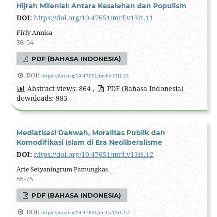
Hijrah Milenial: Antara Kesalehan dan Populism
DOI:
https://doi.org/10.47651/mrf.v13i1.11
Firly Annisa
38-54
PDF (BAHASA INDONESIA)
DOI:
https://doi.org/10.47651/mrf.v13i1.11
Abstract views: 864 ,
PDF (Bahasa Indonesia)
downloads: 983
Mediatisasi Dakwah, Moralitas Publik dan
Komodifikasi Islam di Era Neoliberalisme
DOI:
https://doi.org/10.47651/mrf.v13i1.12
Arie Setyaningrum Pamungkas
55-75
PDF (BAHASA INDONESIA)
DOI:
https://doi.org/10.47651/mrf.v13i1.12